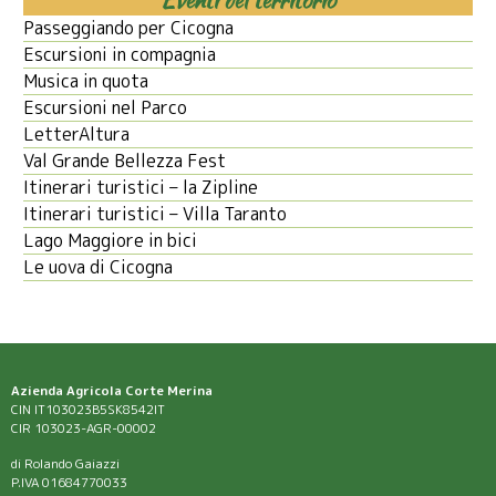
Passeggiando per Cicogna
Escursioni in compagnia
Musica in quota
Escursioni nel Parco
LetterAltura
Val Grande Bellezza Fest
Itinerari turistici – la Zipline
Itinerari turistici – Villa Taranto
Lago Maggiore in bici
Le uova di Cicogna
Azienda Agricola Corte Merina
CIN IT103023B5SK8542IT
CIR 103023-AGR-00002
di Rolando Gaiazzi
P.IVA 01684770033