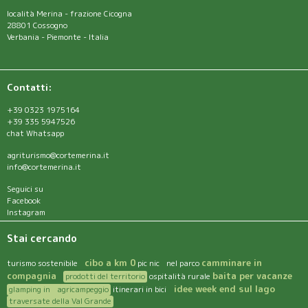
località Merina - frazione Cicogna
28801 Cossogno
Verbania - Piemonte - Italia
Contatti:
+39 0323 1975164
+39 335 5947526
chat Whatsapp
agriturismo@cortemerina.it
info@cortemerina.it
Seguici su
Facebook
Instagram
Stai cercando
cibo a km 0
camminare in
turismo sostenibile
pic nic nel parco
compagnia
baita per vacanze
prodotti del territorio
ospitalità rurale
idee week end sul lago
glamping in agricampeggio
itinerari in bici
traversate della Val Grande