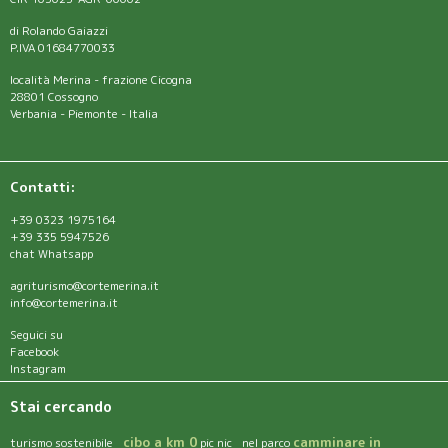
di Rolando Gaiazzi
P.IVA 01684770033
località Merina - frazione Cicogna
28801 Cossogno
Verbania - Piemonte - Italia
Contatti:
+39 0323 1975164
+39 335 5947526
chat Whatsapp
agriturismo@cortemerina.it
info@cortemerina.it
Seguici su
Facebook
Instagram
Stai cercando
cibo a km 0
camminare in
turismo sostenibile
pic nic nel parco