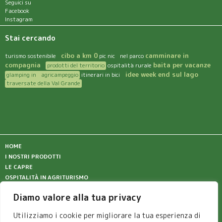
Seguici su
Facebook
Instagram
Stai cercando
cibo a km 0
camminare in
turismo sostenibile
pic nic nel parco
compagnia
baita per vacanze
prodotti del territorio
ospitalità rurale
idee week end sul lago
glamping in agricampeggio
itinerari in bici
traversate della Val Grande
HOME
I NOSTRI PRODOTTI
LE CAPRE
OSPITALITÀ IN AGRITURISMO
CUCINA
Diamo valore alla tua privacy
DOVE SIAMO
VALGRANDE E TERRITORIO
Utilizziamo i cookie per migliorare la tua esperienza di
CONTATTI