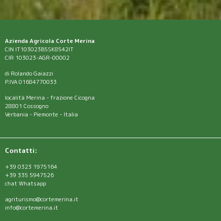
Azienda Agricola Corte Merina
CIN IT103023B5SK8542IT
CIR 103023-AGR-00002
di Rolando Gaiazzi
P.IVA 01684770033
località Merina - frazione Cicogna
28801 Cossogno
Verbania - Piemonte - Italia
Contatti:
+39 0323 1975164
+39 335 5947526
chat Whatsapp
agriturismo@cortemerina.it
info@cortemerina.it