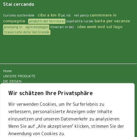
Stai cercando
cibo a km 0
camminare in
turismo sostenibile
pic nic nel parco
compagnia
baita per vacanze
prodotti del territorio
ospitalità rurale
idee week end sul lago
glamping in agricampeggio
itinerari in bici
traversate della Val Grande
Home
UNSERE PRODUKTE
DIE ZIEGEN
UNTERKUNFT IM BAUERNHOF
RESTAURANT
Wir schätzen Ihre Privatsphäre
STANDORT
UMGEBUNG
Wir verwenden Cookies, um Ihr Surferlebnis zu
KONTAKT
verbessern, personalisierte Anzeigen oder Inhalte
News
Privacy Policy
einzusetzen und unseren Datenverkehr zu analysieren.
Wenn Sie auf „Alle akzeptieren" klicken, stimmen Sie der
Anwendung von Cookies zu.
2024 © azienda agricola Corte Merina – località Merina – frazione