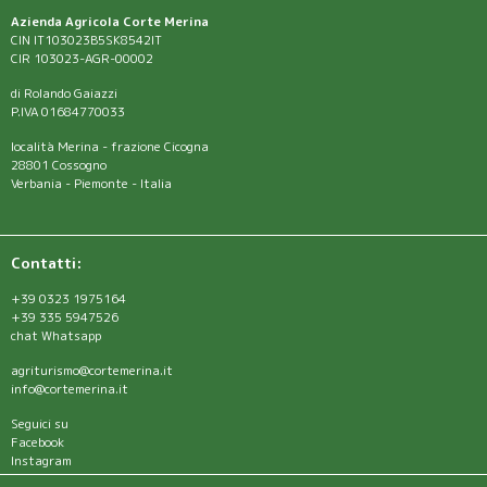
Azienda Agricola Corte Merina
CIN IT103023B5SK8542IT
CIR 103023-AGR-00002
di Rolando Gaiazzi
P.IVA 01684770033
località Merina - frazione Cicogna
28801 Cossogno
Verbania - Piemonte - Italia
Contatti:
+39 0323 1975164
+39 335 5947526
chat Whatsapp
agriturismo@cortemerina.it
info@cortemerina.it
Seguici su
Facebook
Instagram