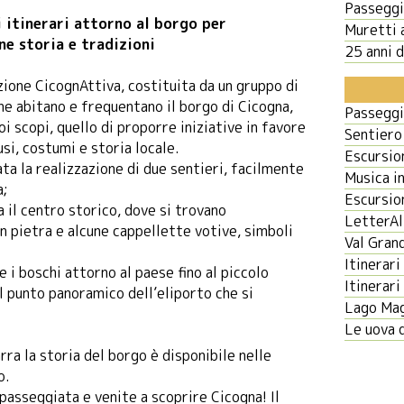
Passeggi
 itinerari attorno al borgo per
Muretti a
e storia e tradizioni
25 anni d
ione CicognAttiva, costituita da un gruppo di
e abitano e frequentano il borgo di Cicogna,
Passeggi
uoi scopi, quello di proporre iniziative in favore
Sentiero
usi, costumi e storia locale.
Escursio
ata la realizzazione di due sentieri, facilmente
Musica i
a;
Escursio
a il centro storico, dove si trovano
LetterAl
n pietra e alcune cappellette votive, simboli
Val Gran
Itinerari
e i boschi attorno al paese fino al piccolo
Itinerari
l punto panoramico dell’eliporto che si
Lago Mag
Le uova 
ra la storia del borgo è disponibile nelle
o.
passeggiata e venite a scoprire Cicogna! Il