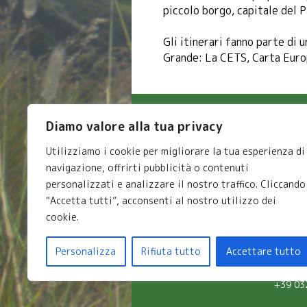
piccolo borgo, capitale del 
Gli itinerari fanno parte di 
Grande: La CETS, Carta Euro
Azienda Agricola Corte Merina
Diamo valore alla tua privacy
CIN IT103023B5SK8542IT
CIR 103023-AGR-00002
Utilizziamo i cookie per migliorare la tua esperienza di
di Rolando Gaiazzi
navigazione, offrirti pubblicità o contenuti
P.IVA 01684770033
personalizzati e analizzare il nostro traffico. Cliccando
a
località Merina - frazione Cicogna
i
“Accetta tutti”, acconsenti al nostro utilizzo dei
28801 Cossogno
cookie.
Verbania - Piemonte - Italia
S
Personalizza
Rifiuta tutto
Accettare tutto
2024 © azien
+39 03