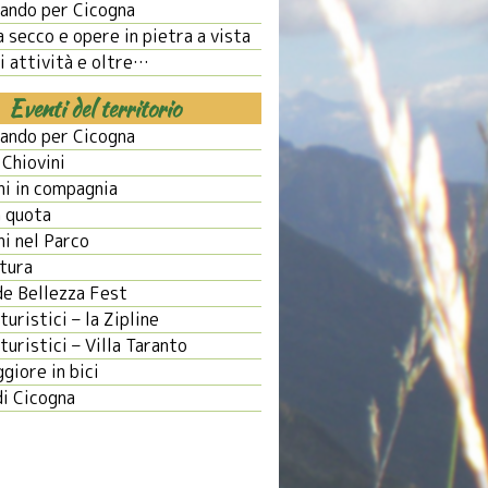
ando per Cicogna
 secco e opere in pietra a vista
i attività e oltre…
Eventi del territorio
ando per Cicogna
 Chiovini
ni in compagnia
n quota
ni nel Parco
tura
de Bellezza Fest
 turistici – la Zipline
 turistici – Villa Taranto
giore in bici
di Cicogna