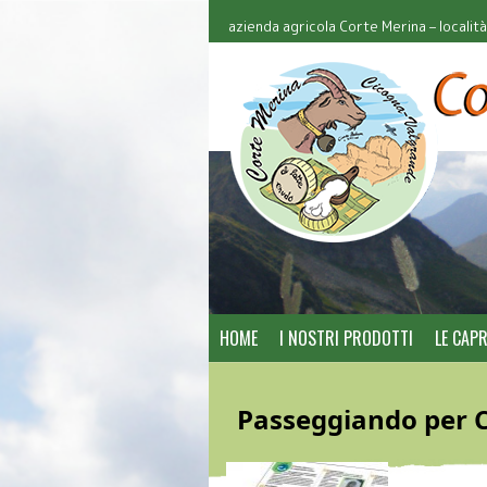
azienda agricola Corte Merina – localit
HOME
I NOSTRI PRODOTTI
LE CAP
Passeggiando per 