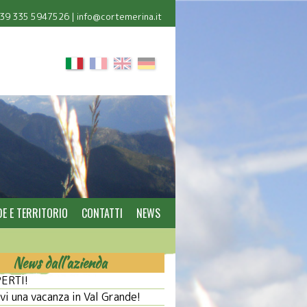
39 335 5947526
|
info@cortemerina.it
E E TERRITORIO
CONTATTI
NEWS
News dall’azienda
ERTI!
i una vacanza in Val Grande!