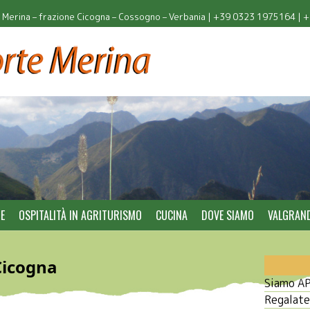
à Merina – frazione Cicogna – Cossogno – Verbania |
+39 0323 1975164
|
+
RE
OSPITALITÀ IN AGRITURISMO
CUCINA
DOVE SIAMO
VALGRAND
Cicogna
Siamo AP
Regalatev