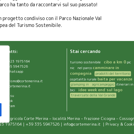
Parco ha tanto da raccontarvi sul suo passato!
un progetto condiviso con il Parco Nazionale Val
pea del Turismo Sostenibile.
Contatti:
Stai cercando
+39 0323 1975164
cibo a km 0
turismo sostenibile
pic
+39 335 5947526
camminare in
nic nel parco
chat Whatsapp
compagnia
prodotti del territorio
baita per vacanze
ospitalità rurale
griturismo@cortemerina.it
glamping in agricampeggio
itinerari in
nfo@cortemerina.it
idee week end sul lago
bici
traversate della Val Grande
eguici su
Facebook
Instagram
da agricola Corte Merina – località Merina – frazione Cicogna – Cossog
23 1975164
|
+39 335 5947526
|
info@cortemerina.it
|
Privacy & Cooki