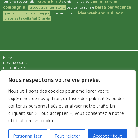
cibo a km 0
camminare in
turismo sostenibile
pic nic nel parco
compagnia
baita per vacanze
prodotti del territorio
ospitalità rurale
idee week end sul lago
glamping in agricampeggio
itinerari in bici
traversate della Val Grande
Home
NOS PRODUITS
LES CHÈVRES
GÎTE ET HOSPITALITÉ
RESTAURANT
Nous respectons votre vie privée.
ADRESSE
TERRITOIRE DU VAL GRANDE
Nous utilisons des cookies pour améliorer votre
CONTACT
expérience de navigation, diffuser des publicités ou des
News
Privacy Policy
contenus personnalisés et analyser notre trafic. En
cliquant sur « Tout accepter », vous consentez à notre
utilisation des cookies.
2024 © azienda agricola Corte Merina – località Merina – frazione
Cicogna – Cossogno – Verbania
+39 0323 1975164
|
+39 335 5947526
|
info@cortemerina.it
|
Privacy
Personnaliser
Tout rejeter
Accepter tout