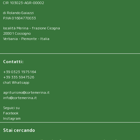
CIR 103023-AGR-00002
di Rolando Gaiazzi
P.IVA 01684770033
località Merina - frazione Cicogna
28801 Cossogno
Verbania - Piemonte - Italia
Contatti:
+39 0323 1975164
+39 335 5947526
chat Whatsapp
agriturismo@cortemerina.it
info@cortemerina.it
Seguici su
Facebook
Instagram
Stai cercando